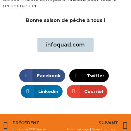
recommander.
Bonne saison de pêche à tous !
infoquad.com
Facebook
Twitter
Linkedin
Courriel
Précédent
PRÉCÉDENT
SUIVANT
Chronique 100% Armes
Dindon sauvage | Quand rien ne va plus!