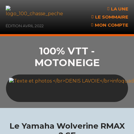
Aller
LA UNE
au
contenu
LE SOMMAIRE
MON COMPTE
ÉDITION AVRIL 2022
100% VTT -
MOTONEIGE
Le Yamaha Wolverine RMAX